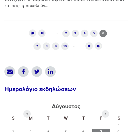
και σας προσκαλούν...
Pages
…
2
3
4
5
6
7
8
9
10
…
Ημερολόγιο εκδηλώσεων
Αύγουστος
«
»
S
M
T
W
T
F
S
1
2
3
4
5
6
7
8