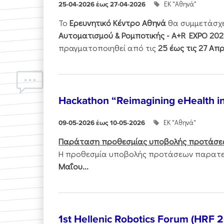
ΕΚ "Αθηνά"
25-04-2026 έως 27-04-2026
Το
Ερευνητικό Κέντρο Αθηνά
θα συμμετάσχ
Αυτοματισμού & Ρομποτικής - Α+R EXPO 202
πραγματοποιηθεί από τις
25 έως τις 27 Απρ
Hackathon “Reimagining eHealth i
ΕΚ "Αθηνά"
09-05-2026 έως 10-05-2026
Παράταση προθεσμίας υποβολής προτάσε
Η προθεσμία υποβολής προτάσεων παρατεί
Μαΐου...
1st Hellenic Robotics Forum (HRF 