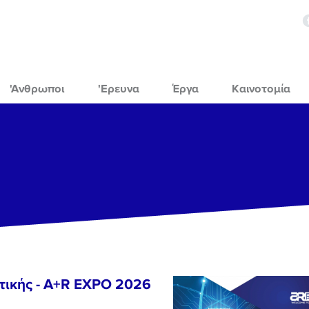
'Ανθρωποι
'Ερευνα
Έργα
Καινοτομία
τικής - A+R EXPO 2026