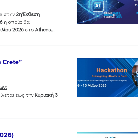
ει στην
2η Έκθεση
6
η οποία θα
ιλίου 2026
στο
Athens...
n Crete”
ων:
νεται έως την
Κυριακή 3
2026)