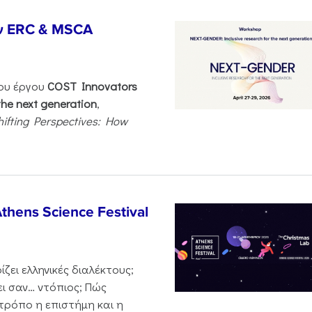
ν ERC & MSCA
του έργου
COST Innovators
the next generation
,
hifting Perspectives: How
thens Science Festival
ζει ελληνικές διαλέκτους;
ι σαν… ντόπιος; Πώς
 τρόπο η επιστήμη και η