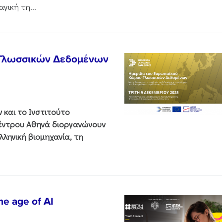
γική τη...
 Γλωσσικών Δεδομένων
και το Ινστιτούτο
Κέντρου Αθηνά διοργανώνουν
ληνική βιομηχανία, τη
he age of AI