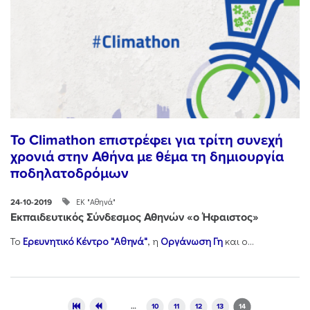
Το Climathon επιστρέφει για τρίτη συνεχή
χρονιά στην Αθήνα με θέμα τη δημιουργία
ποδηλατοδρόμων
ΕΚ "Αθηνά"
24-10-2019
Εκπαιδευτικός Σύνδεσμος Αθηνών «ο Ήφαιστος»
Το
Ερευνητικό Κέντρο "Αθηνά"
, η
Οργάνωση Γη
και ο...
Pages
…
10
11
12
13
14