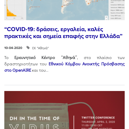
“COVID-19: δράσεις, εργαλεία, καλές
πρακτικές και σημεία επαφής στην Ελλάδα”
ΕΚ "Αθηνά"
10-04-2020
Το
Ερευνητικό Κέντρο “Αθηνά”
, στο πλαίσιο των
δραστηριοτήτων του
Εθνικού Κόμβου Ανοικτής Πρόσβασης
στο OpenAIRE
και του...