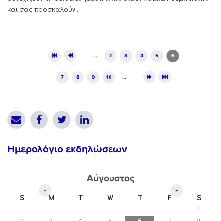
και σας προσκαλούν...
Pages
…
2
3
4
5
6
7
8
9
10
…
Ημερολόγιο εκδηλώσεων
Αύγουστος
«
»
S
M
T
W
T
F
S
1
2
3
4
5
6
7
8