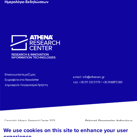
Ημερολόγιο Εκδηλώσεων
Eπικοινωνήστε μαζί μας
e-mail:
info@athenarc.gr
Εγγραφείτε στο Newsletter
τηλ. +30 211 333 5179 / +30 2106875300
Δημιουργία Λογαριασμού Χρήστη
Copyright: Athena Research Center, 2025
Πολιτική Προστασίας Δεδομένων
Προσωπικού Χαρακτήρα
'Οροι
We use cookies on this site to enhance your user
Χρήσης
Αναφορά
experience