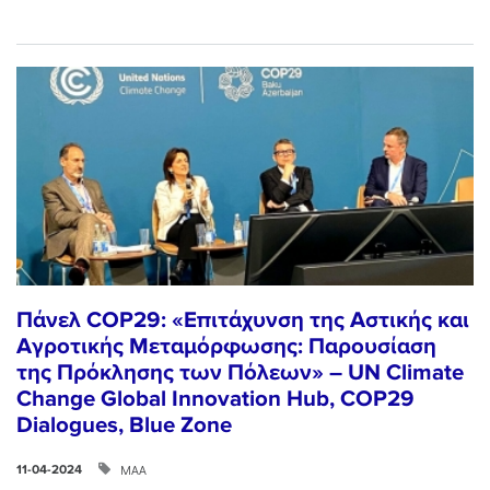
Πάνελ COP29: «Επιτάχυνση της Αστικής και
Αγροτικής Μεταμόρφωσης: Παρουσίαση
της Πρόκλησης των Πόλεων» – UN Climate
Change Global Innovation Hub, COP29
Dialogues, Blue Zone
ΜΑΑ
11-04-2024