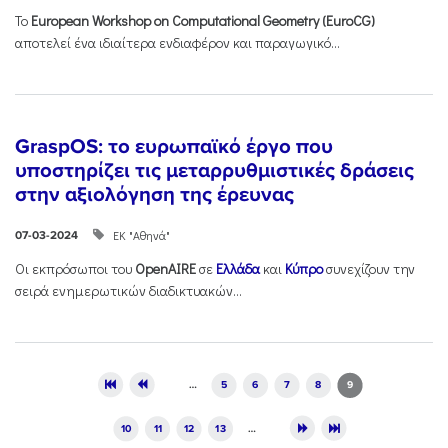
Το
European
Workshop
on
Computational
Geometry (
EuroCG)
αποτελεί ένα ιδιαίτερα ενδιαφέρον και παραγωγικό...
GraspOS: το ευρωπαϊκό έργο που
υποστηρίζει τις μεταρρυθμιστικές δράσεις
στην αξιολόγηση της έρευνας
ΕΚ "Αθηνά"
07-03-2024
Οι εκπρόσωποι του
OpenAIRE
σε
Ελλάδα
και
Κύπρο
συνεχίζουν την
σειρά ενημερωτικών διαδικτυακών...
Pages
…
5
6
7
8
9
10
11
12
13
…