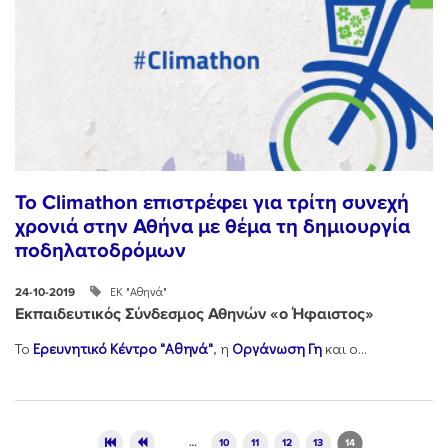
Το Climathon επιστρέφει για τρίτη συνεχή
χρονιά στην Αθήνα με θέμα τη δημιουργία
ποδηλατοδρόμων
ΕΚ "Αθηνά"
24-10-2019
Εκπαιδευτικός Σύνδεσμος Αθηνών «ο Ήφαιστος»
Το
Ερευνητικό Κέντρο "Αθηνά"
, η
Οργάνωση Γη
και ο...
Pages
…
10
11
12
13
14