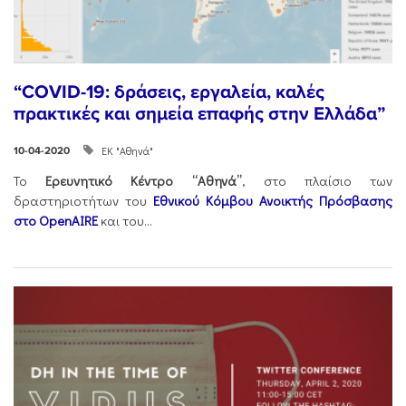
“COVID-19: δράσεις, εργαλεία, καλές
πρακτικές και σημεία επαφής στην Ελλάδα”
ΕΚ "Αθηνά"
10-04-2020
Το
Ερευνητικό Κέντρο “Αθηνά”
, στο πλαίσιο των
δραστηριοτήτων του
Εθνικού Κόμβου Ανοικτής Πρόσβασης
στο OpenAIRE
και του...