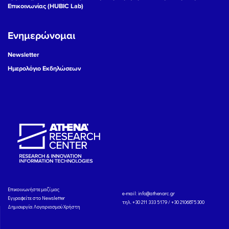
Επικοινωνίας (HUBIC Lab)
Ενημερώνομαι
Newsletter
Ημερολόγιο Εκδηλώσεων
Eπικοινωνήστε μαζί μας
e-mail:
info@athenarc.gr
Εγγραφείτε στο Newsletter
τηλ. +30 211 333 5179 / +30 2106875300
Δημιουργία Λογαριασμού Χρήστη