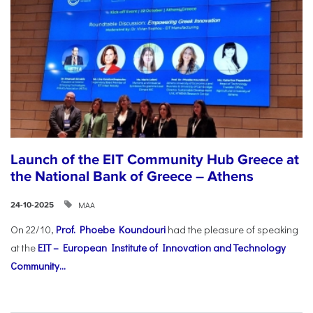
Launch of the EIT Community Hub Greece at
the National Bank of Greece – Athens
ΜΑΑ
24-10-2025
On 22/10,
Prof. Phoebe Koundouri
had the pleasure of speaking
at the
EIT – European Institute of Innovation and Technology
Community...