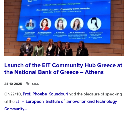
Launch of the EIT Community Hub Greece at
the National Bank of Greece – Athens
ΜΑΑ
24-10-2025
On 22/10,
Prof. Phoebe Koundouri
had the pleasure of speaking
at the
EIT – European Institute of Innovation and Technology
Community...