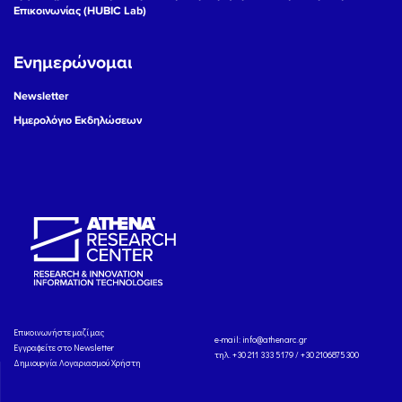
Επικοινωνίας (HUBIC Lab)
Ενημερώνομαι
Newsletter
Ημερολόγιο Εκδηλώσεων
Eπικοινωνήστε μαζί μας
e-mail:
info@athenarc.gr
Εγγραφείτε στο Newsletter
τηλ. +30 211 333 5179 / +30 2106875300
Δημιουργία Λογαριασμού Χρήστη