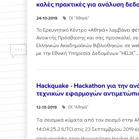
καλές πρακτικές για ανάλυση δε
ΕΚ "Αθηνά"
24-10-2019
Το Ερευνητικό Κέντρο «Αθηνά» λαμβάνει φ
Ανοικτής Πρόσβασης και σας προσκαλεί, σε
Ελληνικών Ακαδημαϊκών Βιβλιοθηκών, σε we
με την Εθνική Υπηρεσία Δεδομένων “HELIX”...
Hackquake - Hackathon για την α
τεχνικών εφαρμογών αντιμετώπι
ΕΚ "Αθηνά"
12-10-2019
Tα σεισμικά κύματα από τον σεισμό στην Αλ
14:04:25.2 (UTC) στις 23 Σεπτεμβρίου 2019 
σεισμογράφο στην Ηγουμενίτσα (εικόνα Α) σ