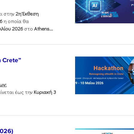
ει στην
2η Έκθεση
6
η οποία θα
ιλίου 2026
στο
Athens...
n Crete”
ων:
νεται έως την
Κυριακή 3
2026)