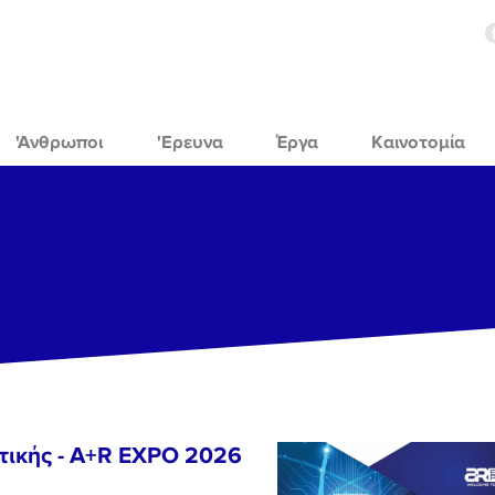
'Ανθρωποι
'Ερευνα
Έργα
Καινοτομία
τικής - A+R EXPO 2026