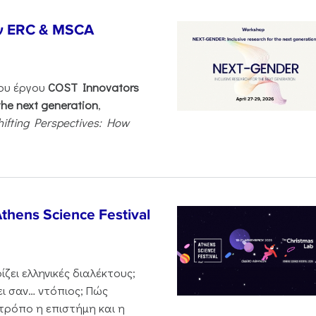
ν ERC & MSCA
του έργου
COST Innovators
the next generation
,
hifting Perspectives: How
thens Science Festival
ζει ελληνικές διαλέκτους;
ι σαν… ντόπιος; Πώς
 τρόπο η επιστήμη και η