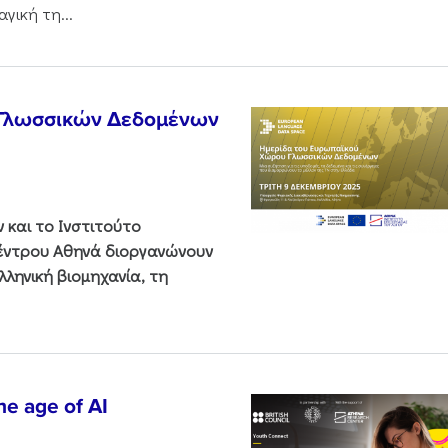
γική τη...
 Γλωσσικών Δεδομένων
και το Ινστιτούτο
Κέντρου Αθηνά διοργανώνουν
ληνική βιομηχανία, τη
he age of AI