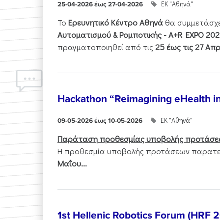
ΕΚ "Αθηνά"
25-04-2026 έως 27-04-2026
Το
Ερευνητικό Κέντρο Αθηνά
θα συμμετάσχ
Αυτοματισμού & Ρομποτικής - Α+R EXPO 202
πραγματοποιηθεί από τις
25 έως τις 27 Απρ
Hackathon “Reimagining eHealth i
ΕΚ "Αθηνά"
09-05-2026 έως 10-05-2026
Παράταση προθεσμίας υποβολής προτάσε
Η προθεσμία υποβολής προτάσεων παρατεί
Μαΐου...
1st Hellenic Robotics Forum (HRF 