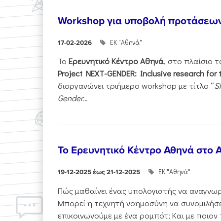
Workshop για υποβολή προτάσεω
ΕΚ "Αθηνά"
17-02-2026
Το
Ερευνητικό Κέντρο Αθηνά
, στο πλαίσιο 
Project NEXT-GENDER: Inclusive research for 
διοργανώνει τριήμερο workshop με τίτλο “
S
Gender...
Το Ερευνητικό Κέντρο Αθηνά στο A
ΕΚ "Αθηνά"
19-12-2025 έως 21-12-2025
Πώς μαθαίνει ένας υπολογιστής να αναγνωρί
Μπορεί η τεχνητή νοημοσύνη να συνομιλήσε
επικοινωνούμε με ένα ρομπότ; Και με ποιον