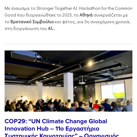
Με έναυσμα το Stronger Together AI Hackathon for the Common
Good που διοργανώθηκε το 2023, το
Αθηνά
συνεργάζεται με
το
Βρετανικό Συμβούλιο
και φέτος, για 3η συνεχόμενη χρονιά,
στη διοργάνωση του
AI...
COP29: “UN Climate Change Global
Innovation Hub – 11ο Εργαστήριο
Συστημικής Καινοτομίας” – Οργανισμός