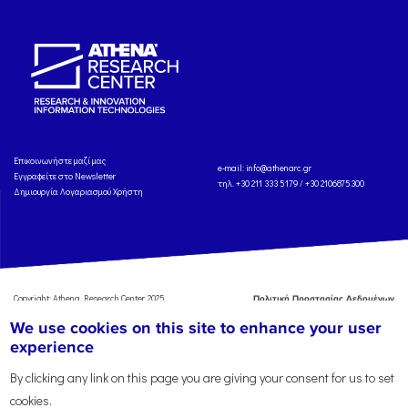
Eπικοινωνήστε μαζί μας
e-mail:
info@athenarc.gr
Εγγραφείτε στο Newsletter
τηλ. +30 211 333 5179 / +30 2106875300
Δημιουργία Λογαριασμού Χρήστη
Copyright: Athena Research Center, 2025
Πολιτική Προστασίας Δεδομένων
Προσωπικού Χαρακτήρα
'Οροι
We use cookies on this site to enhance your user
Χρήσης
Αναφορά
experience
By clicking any link on this page you are giving your consent for us to set
cookies.