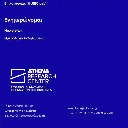
Επικοινωνίας (HUBIC Lab)
Ενημερώνομαι
Newsletter
Ημερολόγιο Εκδηλώσεων
Eπικοινωνήστε μαζί μας
e-mail:
info@athenarc.gr
Εγγραφείτε στο Newsletter
τηλ. +30 211 333 5179 / +30 2106875300
Δημιουργία Λογαριασμού Χρήστη