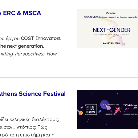
ν ERC & MSCA
του έργου
COST Innovators
the next generation
,
hifting Perspectives: How
thens Science Festival
ζει ελληνικές διαλέκτους;
ι σαν… ντόπιος; Πώς
 τρόπο η επιστήμη και η