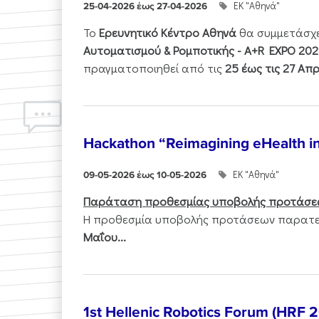
ΕΚ "Αθηνά"
25-04-2026 έως 27-04-2026
Το
Ερευνητικό Κέντρο Αθηνά
θα συμμετάσχ
Αυτοματισμού & Ρομποτικής - Α+R EXPO 202
πραγματοποιηθεί από τις
25 έως τις 27 Απρ
Hackathon “Reimagining eHealth i
ΕΚ "Αθηνά"
09-05-2026 έως 10-05-2026
Παράταση προθεσμίας υποβολής προτάσε
Η προθεσμία υποβολής προτάσεων παρατεί
Μαΐου...
1st Hellenic Robotics Forum (HRF 