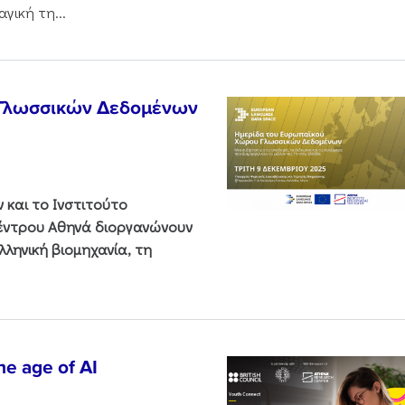
γική τη...
 Γλωσσικών Δεδομένων
και το Ινστιτούτο
Κέντρου Αθηνά διοργανώνουν
ληνική βιομηχανία, τη
he age of AI