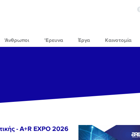
'Ανθρωποι
'Ερευνα
Έργα
Καινοτομία
τικής - A+R EXPO 2026