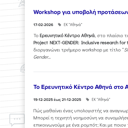
Workshop για υποβολή προτάσεω
ΕΚ "Αθηνά"
17-02-2026
Το
Ερευνητικό Κέντρο Αθηνά
, στο πλαίσιο 
Project NEXT-GENDER: Inclusive research for 
διοργανώνει τριήμερο workshop με τίτλο “
S
Gender...
Το Ερευνητικό Κέντρο Αθηνά στο A
ΕΚ "Αθηνά"
19-12-2025 έως 21-12-2025
Πώς μαθαίνει ένας υπολογιστής να αναγνωρί
Μπορεί η τεχνητή νοημοσύνη να συνομιλήσε
επικοινωνούμε με ένα ρομπότ; Και με ποιον