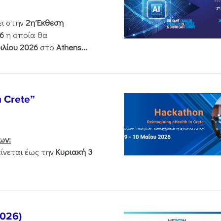
ει στην
2η Έκθεση
6
η οποία θα
ιλίου 2026
στο
Athens...
n Crete”
ων:
νεται έως την
Κυριακή 3
2026)