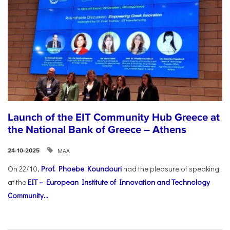
Launch of the EIT Community Hub Greece at
the National Bank of Greece – Athens
ΜΑΑ
24-10-2025
On 22/10,
Prof. Phoebe Koundouri
had the pleasure of speaking
at the
EIT – European Institute of Innovation and Technology
Community...