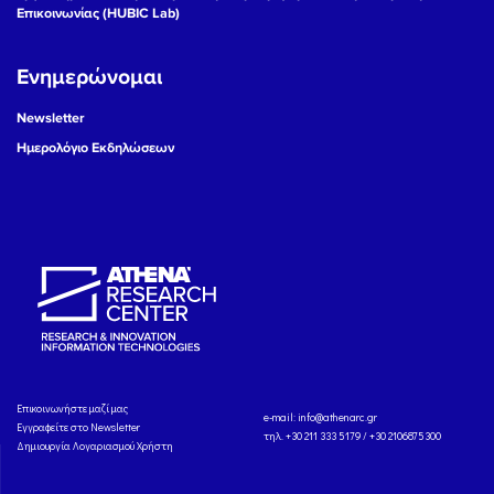
Επικοινωνίας (HUBIC Lab)
Ενημερώνομαι
Newsletter
Ημερολόγιο Εκδηλώσεων
Eπικοινωνήστε μαζί μας
e-mail:
info@athenarc.gr
Εγγραφείτε στο Newsletter
τηλ. +30 211 333 5179 / +30 2106875300
Δημιουργία Λογαριασμού Χρήστη