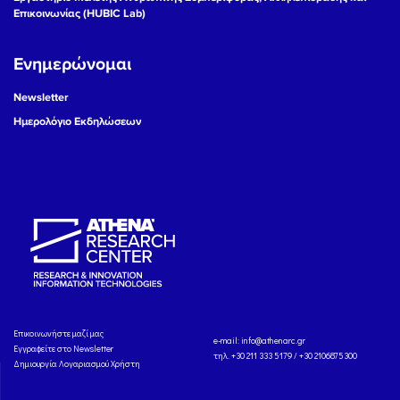
Επικοινωνίας (HUBIC Lab)
Ενημερώνομαι
Newsletter
Ημερολόγιο Εκδηλώσεων
Eπικοινωνήστε μαζί μας
e-mail:
info@athenarc.gr
Εγγραφείτε στο Newsletter
τηλ. +30 211 333 5179 / +30 2106875300
Δημιουργία Λογαριασμού Χρήστη