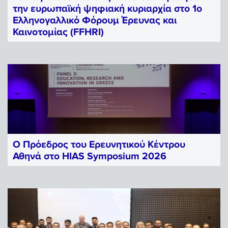
την ευρωπαϊκή ψηφιακή κυριαρχία στο 1ο
Ελληνογαλλικό Φόρουμ Έρευνας και
Καινοτομίας (FFHRI)
Ο Πρόεδρος του Ερευνητικού Κέντρου
Αθηνά στο HIAS Symposium 2026