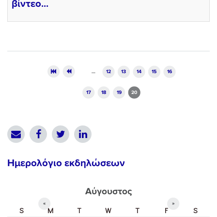
βίντεο...
Pages
…
12
13
14
15
16
17
18
19
20
Ημερολόγιο εκδηλώσεων
Αύγουστος
«
»
S
M
T
W
T
F
S