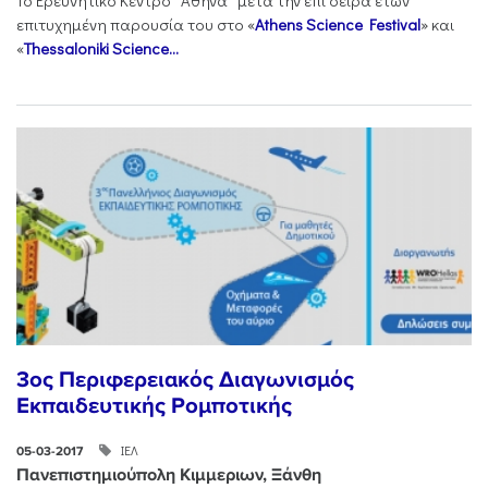
Το Ερευνητικό Κέντρο “Αθηνά” μετά την επί σειρά ετών
επιτυχημένη παρουσία του στο «
Athens Science Festival
» και
«
Thessaloniki Science...
3ος Περιφερειακός Διαγωνισμός
Εκπαιδευτικής Ρομποτικής
ΙΕΛ
05-03-2017
Πανεπιστημιούπολη Κιμμεριων, Ξάνθη