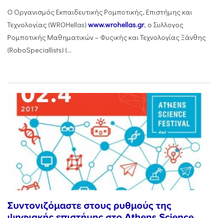
Ο Οργανισμός Εκπαιδευτικής Ρομποτικής, Επιστήμης και
Τεχνολογίας (WROHellas)
www.wrohellas.gr
, ο Συλλογος
Ρομποτικής Μαθηματικών – Φυςικής και Τεχνολογίας Ξάνθης
(RoboSpeciallists) (...
Συντονιζόμαστε στους ρυθμούς της
ψηφιακής επιστήμης στο Athens Science