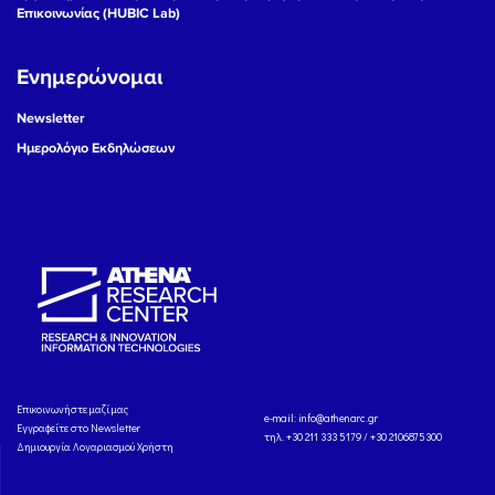
Επικοινωνίας (HUBIC Lab)
Ενημερώνομαι
Newsletter
Ημερολόγιο Εκδηλώσεων
Eπικοινωνήστε μαζί μας
e-mail:
info@athenarc.gr
Εγγραφείτε στο Newsletter
τηλ. +30 211 333 5179 / +30 2106875300
Δημιουργία Λογαριασμού Χρήστη