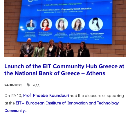
Launch of the EIT Community Hub Greece at
the National Bank of Greece – Athens
ΜΑΑ
24-10-2025
On 22/10,
Prof. Phoebe Koundouri
had the pleasure of speaking
at the
EIT – European Institute of Innovation and Technology
Community...