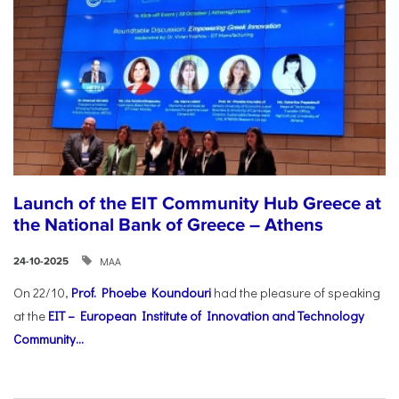
Launch of the EIT Community Hub Greece at
the National Bank of Greece – Athens
ΜΑΑ
24-10-2025
On 22/10,
Prof. Phoebe Koundouri
had the pleasure of speaking
at the
EIT – European Institute of Innovation and Technology
Community...