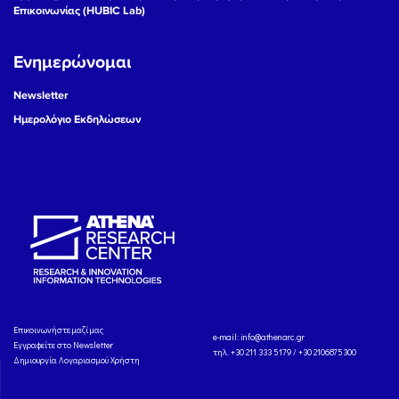
Επικοινωνίας (HUBIC Lab)
Ενημερώνομαι
Newsletter
Ημερολόγιο Εκδηλώσεων
Eπικοινωνήστε μαζί μας
e-mail:
info@athenarc.gr
Εγγραφείτε στο Newsletter
τηλ. +30 211 333 5179 / +30 2106875300
Δημιουργία Λογαριασμού Χρήστη