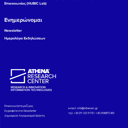
Επικοινωνίας (HUBIC Lab)
Ενημερώνομαι
Newsletter
Ημερολόγιο Εκδηλώσεων
Eπικοινωνήστε μαζί μας
e-mail:
info@athenarc.gr
Εγγραφείτε στο Newsletter
τηλ. +30 211 333 5179 / +30 2106875300
Δημιουργία Λογαριασμού Χρήστη