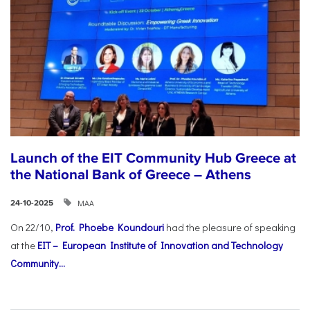
Launch of the EIT Community Hub Greece at
the National Bank of Greece – Athens
ΜΑΑ
24-10-2025
On 22/10,
Prof. Phoebe Koundouri
had the pleasure of speaking
at the
EIT – European Institute of Innovation and Technology
Community...