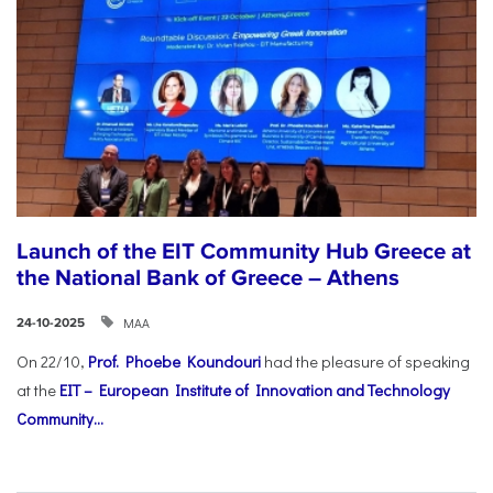
Launch of the EIT Community Hub Greece at
the National Bank of Greece – Athens
ΜΑΑ
24-10-2025
On 22/10,
Prof. Phoebe Koundouri
had the pleasure of speaking
at the
EIT – European Institute of Innovation and Technology
Community...