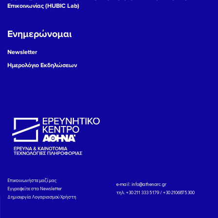
Επικοινωνίας (HUBIC Lab)
Ενημερώνομαι
Newsletter
Ημερολόγιο Εκδηλώσεων
Eπικοινωνήστε μαζί μας
e-mail:
info@athenarc.gr
Εγγραφείτε στο Newsletter
τηλ. +30 211 333 5179 / +30 2106875300
Δημιουργία Λογαριασμού Χρήστη