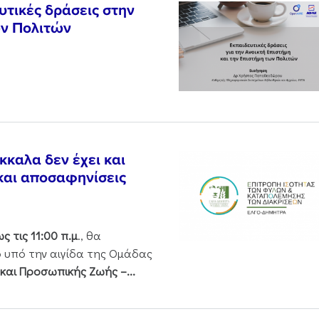
υτικές δράσεις στην
ων Πολιτών
αλα δεν έχει και
 και αποσαφηνίσεις
ς τις 11:00 π.μ
., θα
 υπό την αιγίδα της Ομάδας
και Προσωπικής Ζωής –...