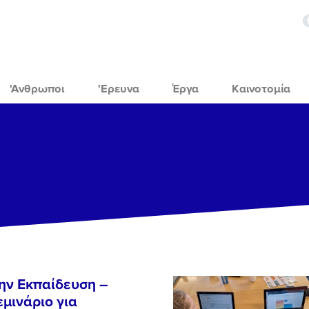
'Ανθρωποι
'Ερευνα
Έργα
Καινοτομία
ην Εκπαίδευση –
μινάριο για