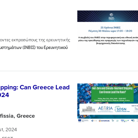
χοντες εκπροσώπους της ερευνητικής
υστημάτων (ΙΝΒΙΣ) του Ερευνητικού
hipping: Can Greece Lead
024
issia, Greece
st, 2024