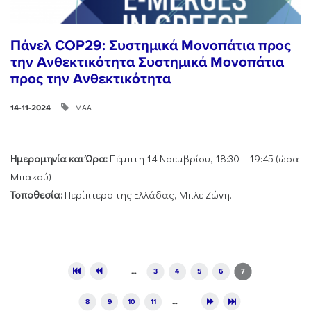
Πάνελ COP29: Συστημικά Μονοπάτια προς
την Ανθεκτικότητα Συστημικά Μονοπάτια
προς την Ανθεκτικότητα
ΜΑΑ
14-11-2024
Ημερομηνία και Ώρα:
Πέμπτη 14 Νοεμβρίου, 18:30 – 19:45 (ώρα
Μπακού)
Τοποθεσία:
Περίπτερο της Ελλάδας, Μπλε Ζώνη...
Pages
…
3
4
5
6
7
8
9
10
11
…