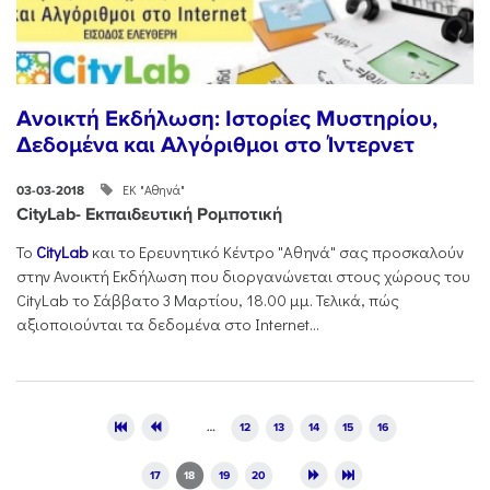
Ανοικτή Εκδήλωση: Ιστορίες Μυστηρίου,
Δεδομένα και Αλγόριθμοι στο Ίντερνετ
ΕΚ "Αθηνά"
03-03-2018
CityLab- Εκπαιδευτική Ρομποτική
Το
CityLab
και το Ερευνητικό Κέντρο "Αθηνά" σας προσκαλούν
στην Ανοικτή Εκδήλωση που διοργανώνεται στους χώρους του
CityLab το Σάββατο 3 Μαρτίου, 18.00 μμ. Τελικά, πώς
αξιοποιούνται τα δεδομένα στο Internet...
Pages
…
12
13
14
15
16
17
18
19
20