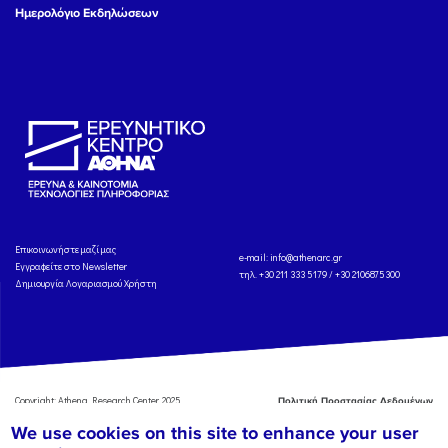
Ημερολόγιο Εκδηλώσεων
Eπικοινωνήστε μαζί μας
e-mail:
info@athenarc.gr
Εγγραφείτε στο Newsletter
τηλ. +30 211 333 5179 / +30 2106875300
Δημιουργία Λογαριασμού Χρήστη
Copyright: Athena Research Center, 2025
Πολιτική Προστασίας Δεδομένων
Προσωπικού Χαρακτήρα
'Οροι
We use cookies on this site to enhance your user
Χρήσης
Αναφορά