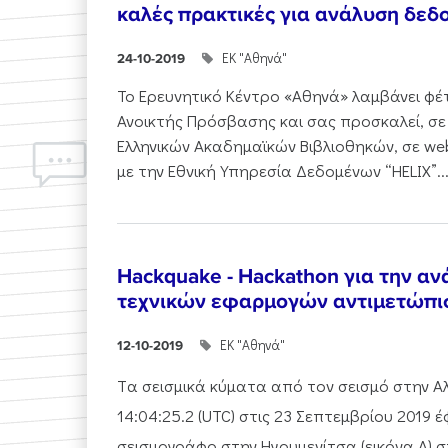
καλές πρακτικές για ανάλυση δε
ΕΚ "Αθηνά"
24-10-2019
Το Ερευνητικό Κέντρο «Αθηνά» λαμβάνει φ
Ανοικτής Πρόσβασης και σας προσκαλεί, σε
Ελληνικών Ακαδημαϊκών Βιβλιοθηκών, σε we
με την Εθνική Υπηρεσία Δεδομένων “HELIX”...
Hackquake - Hackathon για την α
τεχνικών εφαρμογών αντιμετώπι
ΕΚ "Αθηνά"
12-10-2019
Tα σεισμικά κύματα από τον σεισμό στην Αλ
14:04:25.2 (UTC) στις 23 Σεπτεμβρίου 2019 
σεισμογράφο στην Ηγουμενίτσα (εικόνα Α) σ