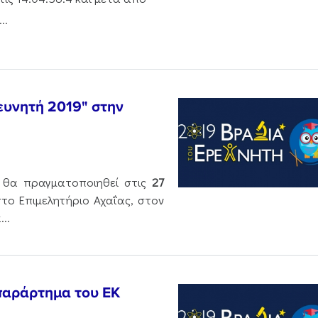
..
ευνητή 2019" στην
 θα πραγματοποιηθεί στις
27
στο Επιμελητήριο Αχαΐας, στον
..
παράρτημα του ΕΚ