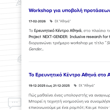
Workshop για υποβολή προτάσεω
ΕΚ "Αθηνά"
17-02-2026
Το
Ερευνητικό Κέντρο Αθηνά
, στο πλαίσιο 
Project NEXT-GENDER: Inclusive research for 
διοργανώνει τριήμερο workshop με τίτλο “
S
Gender...
Το Ερευνητικό Κέντρο Αθηνά στο A
ΕΚ "Αθηνά"
19-12-2025 έως 21-12-2025
Πώς μαθαίνει ένας υπολογιστής να αναγνωρί
Μπορεί η τεχνητή νοημοσύνη να συνομιλήσε
επικοινωνούμε με ένα ρομπότ; Και με ποιον