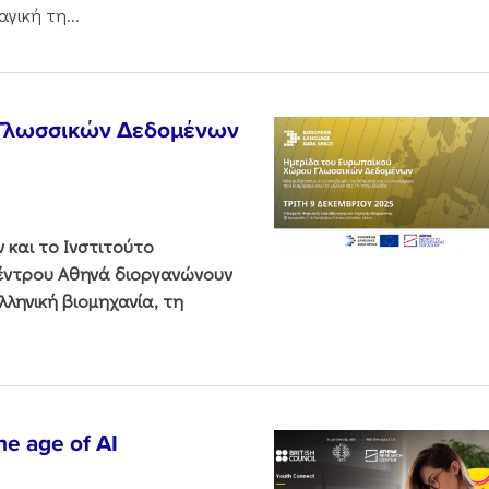
γική τη...
 Γλωσσικών Δεδομένων
και το Ινστιτούτο
Κέντρου Αθηνά διοργανώνουν
ληνική βιομηχανία, τη
he age of AI