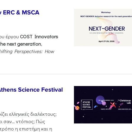
ν ERC & MSCA
του έργου
COST Innovators
the next generation
,
hifting Perspectives: How
thens Science Festival
ζει ελληνικές διαλέκτους;
ι σαν… ντόπιος; Πώς
 τρόπο η επιστήμη και η