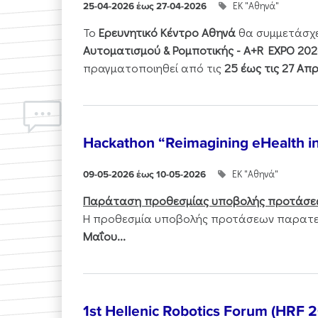
ΕΚ "Αθηνά"
25-04-2026 έως 27-04-2026
Το
Ερευνητικό Κέντρο Αθηνά
θα συμμετάσχ
Αυτοματισμού & Ρομποτικής - Α+R EXPO 202
πραγματοποιηθεί από τις
25 έως τις 27 Απρ
Hackathon “Reimagining eHealth i
ΕΚ "Αθηνά"
09-05-2026 έως 10-05-2026
Παράταση προθεσμίας υποβολής προτάσε
Η προθεσμία υποβολής προτάσεων παρατεί
Μαΐου...
1st Hellenic Robotics Forum (HRF 