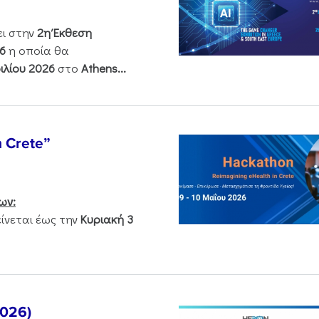
ει στην
2η Έκθεση
6
η οποία θα
ιλίου 2026
στο
Athens...
n Crete”
ων:
νεται έως την
Κυριακή 3
2026)