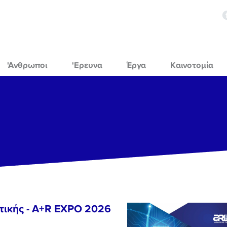
'Ανθρωποι
'Ερευνα
Έργα
Καινοτομία
τικής - A+R EXPO 2026