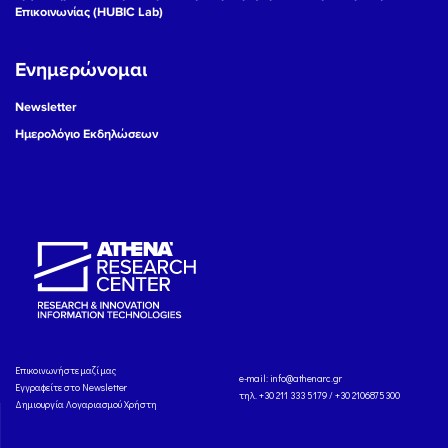
Επικοινωνίας (HUBIC Lab)
Ενημερώνομαι
Newsletter
Ημερολόγιο Εκδηλώσεων
Eπικοινωνήστε μαζί μας
e-mail:
info@athenarc.gr
Εγγραφείτε στο Newsletter
τηλ. +30 211 333 5179 / +30 2106875300
Δημιουργία Λογαριασμού Χρήστη