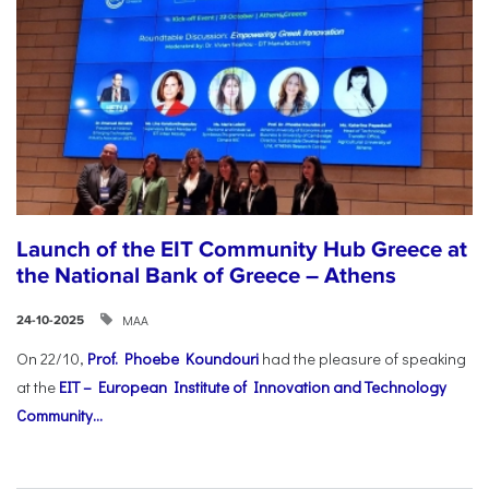
Launch of the EIT Community Hub Greece at
the National Bank of Greece – Athens
ΜΑΑ
24-10-2025
On 22/10,
Prof. Phoebe Koundouri
had the pleasure of speaking
at the
EIT – European Institute of Innovation and Technology
Community...