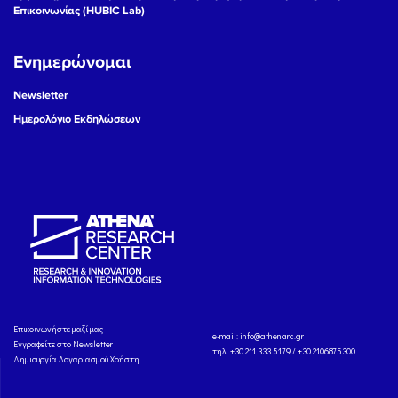
Επικοινωνίας (HUBIC Lab)
Ενημερώνομαι
Newsletter
Ημερολόγιο Εκδηλώσεων
Eπικοινωνήστε μαζί μας
e-mail:
info@athenarc.gr
Εγγραφείτε στο Newsletter
τηλ. +30 211 333 5179 / +30 2106875300
Δημιουργία Λογαριασμού Χρήστη