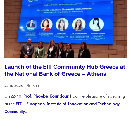
Launch of the EIT Community Hub Greece at
the National Bank of Greece – Athens
ΜΑΑ
24-10-2025
On 22/10,
Prof. Phoebe Koundouri
had the pleasure of speaking
at the
EIT – European Institute of Innovation and Technology
Community...