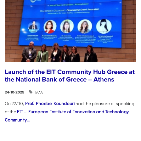
Launch of the EIT Community Hub Greece at
the National Bank of Greece – Athens
ΜΑΑ
24-10-2025
On 22/10,
Prof. Phoebe Koundouri
had the pleasure of speaking
at the
EIT – European Institute of Innovation and Technology
Community...