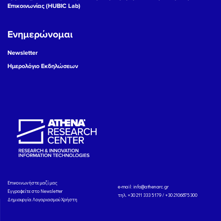
Επικοινωνίας (HUBIC Lab)
Ενημερώνομαι
Newsletter
Ημερολόγιο Εκδηλώσεων
Eπικοινωνήστε μαζί μας
e-mail:
info@athenarc.gr
Εγγραφείτε στο Newsletter
τηλ. +30 211 333 5179 / +30 2106875300
Δημιουργία Λογαριασμού Χρήστη