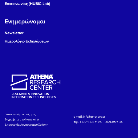
Επικοινωνίας (HUBIC Lab)
Ενημερώνομαι
Newsletter
Ημερολόγιο Εκδηλώσεων
Eπικοινωνήστε μαζί μας
e-mail:
info@athenarc.gr
Εγγραφείτε στο Newsletter
τηλ. +30 211 333 5179 / +30 2106875300
Δημιουργία Λογαριασμού Χρήστη