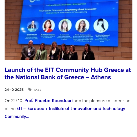
Launch of the EIT Community Hub Greece at
the National Bank of Greece – Athens
ΜΑΑ
24-10-2025
On 22/10,
Prof. Phoebe Koundouri
had the pleasure of speaking
at the
EIT – European Institute of Innovation and Technology
Community...