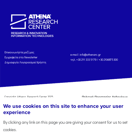
Eπικοινωνήστε μαζί μας
e-mail:
info@athenarc.gr
Εγγραφείτε στο Newsletter
τηλ. +30 211 333 5179 / +30 2106875300
Δημιουργία Λογαριασμού Χρήστη
Copyright: Athena Research Center, 2025
Πολιτική Προστασίας Δεδομένων
Προσωπικού Χαρακτήρα
'Οροι
We use cookies on this site to enhance your user
Χρήσης
Αναφορά
experience
By clicking any link on this page you are giving your consent for us to set
cookies.