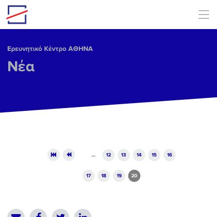
Skip to main content
Ερευνητικό Κέντρο ΑΘΗΝΑ
Νέα
Pages
…
12
13
14
15
16
17
18
19
20