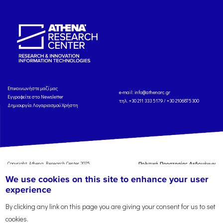
Eπικοινωνήστε μαζί μας
e-mail:
info@athenarc.gr
Εγγραφείτε στο Newsletter
τηλ. +30 211 333 5179 / +30 2106875300
Δημιουργία Λογαριασμού Χρήστη
Copyright: Athena Research Center, 2025
Πολιτική Προστασίας Δεδομένων
Προσωπικού Χαρακτήρα
'Οροι
We use cookies on this site to enhance your user
Χρήσης
Αναφορά
experience
By clicking any link on this page you are giving your consent for us to set
cookies.