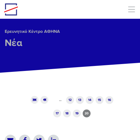
Skip to main content
Ερευνητικό Κέντρο ΑΘΗΝΑ
Νέα
Pages
…
12
13
14
15
16
17
18
19
20