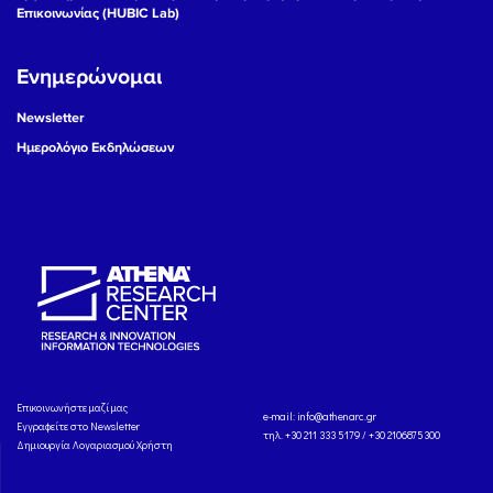
Επικοινωνίας (HUBIC Lab)
Ενημερώνομαι
Newsletter
Ημερολόγιο Εκδηλώσεων
Eπικοινωνήστε μαζί μας
e-mail:
info@athenarc.gr
Εγγραφείτε στο Newsletter
τηλ. +30 211 333 5179 / +30 2106875300
Δημιουργία Λογαριασμού Χρήστη