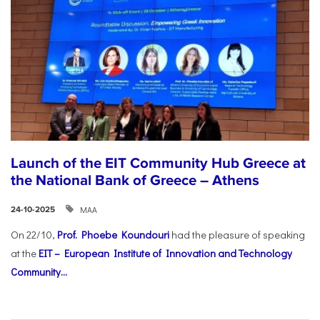
Launch of the EIT Community Hub Greece at
the National Bank of Greece – Athens
ΜΑΑ
24-10-2025
On 22/10,
Prof. Phoebe Koundouri
had the pleasure of speaking
at the
EIT – European Institute of Innovation and Technology
Community...