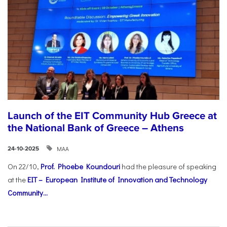
Launch of the EIT Community Hub Greece at
the National Bank of Greece – Athens
ΜΑΑ
24-10-2025
On 22/10,
Prof. Phoebe Koundouri
had the pleasure of speaking
at the
EIT – European Institute of Innovation and Technology
Community...