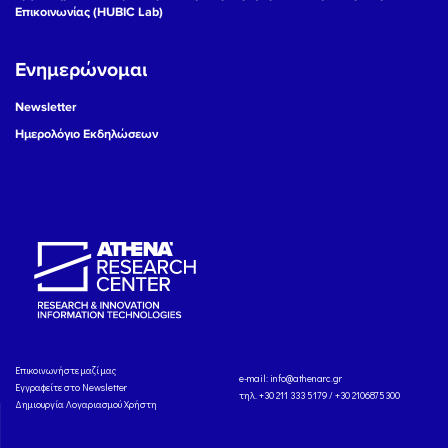
Επικοινωνίας (HUBIC Lab)
Ενημερώνομαι
Newsletter
Ημερολόγιο Εκδηλώσεων
Eπικοινωνήστε μαζί μας
e-mail:
info@athenarc.gr
Εγγραφείτε στο Newsletter
τηλ. +30 211 333 5179 / +30 2106875300
Δημιουργία Λογαριασμού Χρήστη