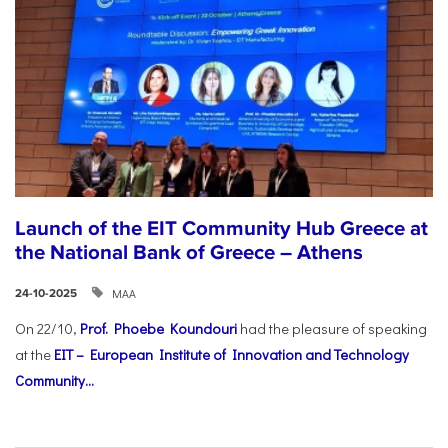
Launch of the EIT Community Hub Greece at
the National Bank of Greece – Athens
ΜΑΑ
24-10-2025
On 22/10,
Prof. Phoebe Koundouri
had the pleasure of speaking
at the
EIT – European Institute of Innovation and Technology
Community...