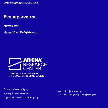
Επικοινωνίας (HUBIC Lab)
Ενημερώνομαι
Newsletter
Ημερολόγιο Εκδηλώσεων
Eπικοινωνήστε μαζί μας
e-mail:
info@athenarc.gr
Εγγραφείτε στο Newsletter
τηλ. +30 211 333 5179 / +30 2106875300
Δημιουργία Λογαριασμού Χρήστη