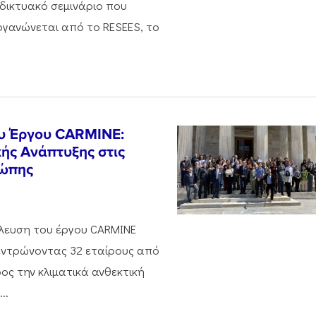
αδικτυακό σεμινάριο που
ργανώνεται από το RESEES, το
ου Έργου CARMINE:
ής Ανάπτυξης στις
ρώπης
νέλευση του έργου CARMINE
εντρώνοντας 32 εταίρους από
ος την κλιματικά ανθεκτική
..