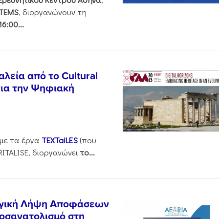
STEMS
, διοργανώνουν τη
6:00...
λεία από το Cultural
για την Ψηφιακή
 με τα έργα
TEXTaiLES
(που
RITALISE, διοργανώνει
το
...
λογική Λήψη Αποφάσεων
οσανατολισμό στη