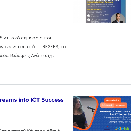
αδικτυακό σεμινάριο που
ργανώνεται από το RESEES, το
νάδα Βιώσιμης Ανάπτυξης
Dreams into ICT Success
 Ερευνητικού Κέντρου Αθηνά
,