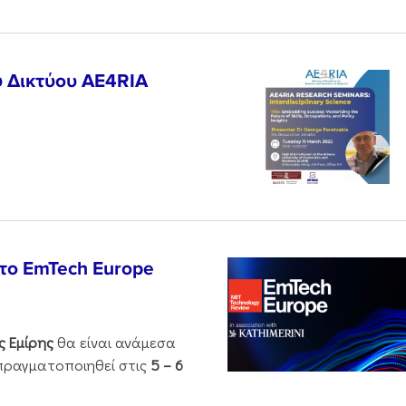
υ Δικτύου AE4RIA
το EmTech Europe
ς Εμίρης
θα είναι ανάμεσα
ραγματοποιηθεί στις
5 – 6