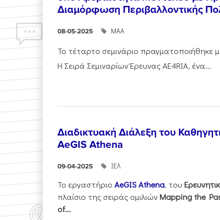
Διαμόρφωση Περιβαλλοντικής Πολ
ΜΑΑ
08-05-2025
Το τέταρτο σεμινάριο πραγματοποιήθηκε με
Η Σειρά Σεμιναρίων Έρευνας AE4RIA, ένα...
Διαδικτυακή Διάλεξη του Καθηγητή 
AeGIS Athena
ΙΕΛ
09-04-2025
Το εργαστήριο
AeGIS Athena
, του
Ερευνητι
πλαίσιο της σειράς ομιλιών
Mapping the Past
of...