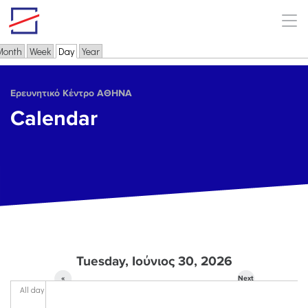
Skip to main content
Month
Week
Day
(active tab)
Year
Primary tabs
Ερευνητικό Κέντρο ΑΘΗΝΑ
Calendar
Tuesday, Ιούνιος 30, 2026
«
Next
All day
Prev
»