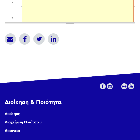
09
10
11
12
13
14
15
Διοίκηση & Ποιότητα
16
Διοίκηση
17
Διαχείριση Ποιότητας
Διαύγεια
18