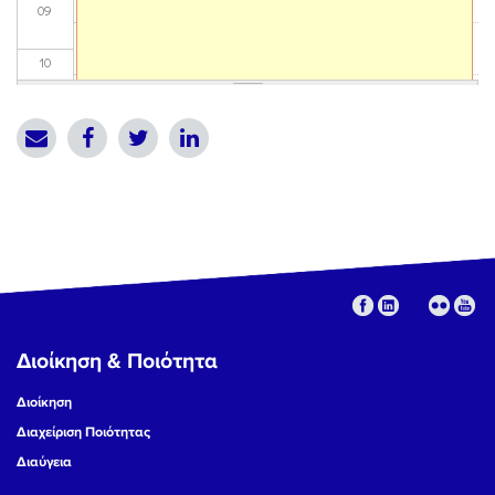
09
10
11
12
13
14
15
Διοίκηση & Ποιότητα
16
Διοίκηση
17
Διαχείριση Ποιότητας
Διαύγεια
18