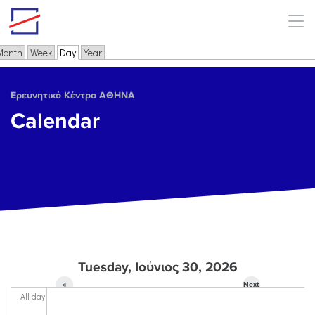
Skip to main content
Month
Week
Day
(active tab)
Year
Primary tabs
Ερευνητικό Κέντρο ΑΘΗΝΑ
Calendar
Tuesday, Ιούνιος 30, 2026
«
Next
All day
Prev
»