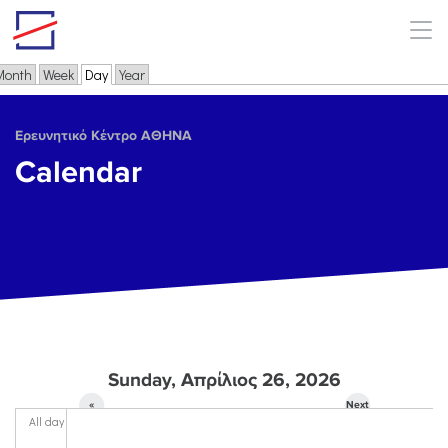
Skip to main content
Month
Week
Day
(active tab)
Year
Primary tabs
Ερευνητικό Κέντρο ΑΘΗΝΑ
Calendar
Sunday, Απρίλιος 26, 2026
«
Next
All day
Prev
»