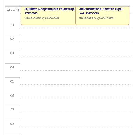
2η Έκθεση Αυτοματισμού & Ρομποτικής - A+R
2nd Automation & Robotics Expo -
Before 01
EXPO 2026
A+R EXPO 2026
04/25/2026
έως
04/27/2026
04/25/2026
έως
04/27/2026
01
02
03
04
05
06
07
08