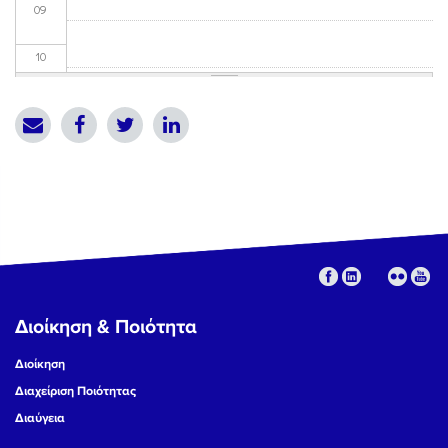
09
10
11
12
13
14
15
Διοίκηση & Ποιότητα
16
Διοίκηση
17
Διαχείριση Ποιότητας
Διαύγεια
18